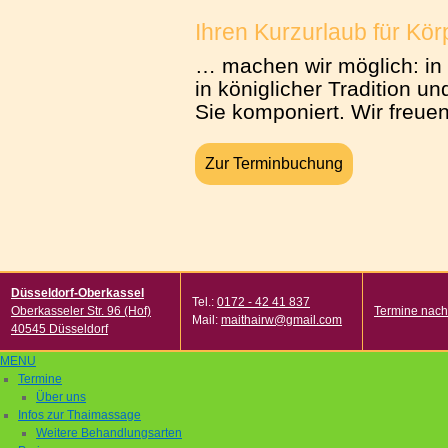
Ihren Kurzurlaub für Kö
… machen wir möglich: in
in königlicher Tradition und
Sie komponiert. Wir freuen
Zur Terminbuchung
Düsseldorf-Oberkassel
Tel.:
0172 - 42 41 837
Oberkasseler Str. 96 (Hof)
Termine nach
Mail:
maithairw@gmail.com
40545 Düsseldorf
MENU
Termine
Über uns
Infos zur Thaimassage
Weitere Behandlungsarten